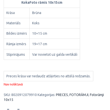
KokaFoto rāmis 10x15cm
Krāsa
Brūna
Materiāls
Koks
Bildes izmērs
10×15 cm
Rāmja izmērs
19×17 cm
Stiprinājums
Var novietot uz galda vertikāli
Preces krāsa var nedaudz atšķirties no attēlā redzamās.
Nav noliktavā
SKU:
8020912079910
Kategorijas:
PRECES
,
FOTORĀMJI
,
Fotorāmji
10x15