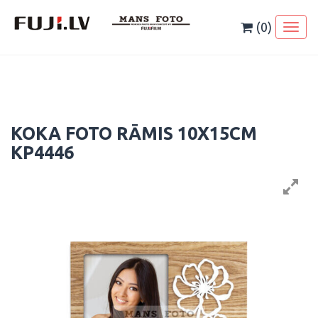
Skip
to
(0)
Toggl
content
naviga
KOKA FOTO RĀMIS 10X15CM
KP4446