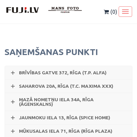
Skip
to
(0)
Toggl
content
naviga
SAŅEMŠANAS PUNKTI
BRĪVĪBAS GATVE 372, RĪGA (T.P. ALFA)
SAHAROVA 20A, RĪGA (T.C. MAXIMA XXX)
MAZĀ NOMETŅU IELA 34A, RĪGA
(ĀGENSKALNS)
JAUNMOKU IELA 13, RĪGA (SPICE HOME)
MŪKUSALAS IELA 71, RĪGA (RĪGA PLAZA)