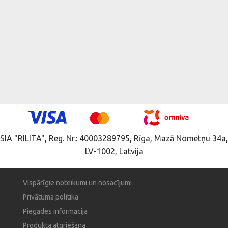
SIA "RILITA", Reg. Nr.: 40003289795, Rīga, Mazā Nometņu 34a,
LV-1002, Latvija
Vispārīgie noteikumi un nosacījumi
Privātuma politika
Piegādes informācija
Produkta atgriešana