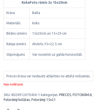
KokaFoto rāmis 2x 15x20cm
Krāsa
Balta
Materiāls
Koks
Bildes izmērs
15x20cm un 15×20 cm
Rāmja izmērs
Atvērts 35×22.5 cm
Stiprinājums
Var novietot uz galda horizontāli.
Preces krāsa var nedaudz atšķirties no attēlā redzamās.
Nav noliktavā
SKU:
8020912070436-1
Kategorijas:
PRECES
,
FOTORĀMJI
,
Fotorāmji kolāžas
,
Fotorāmji 15x21