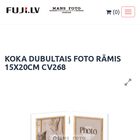
Skip
to
(0)
Toggl
content
naviga
KOKA DUBULTAIS FOTO RĀMIS
15X20CM CV268