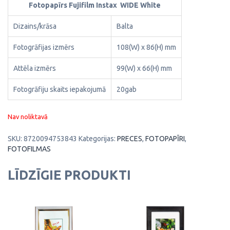
Fotopapīrs Fujifilm Instax WIDE White
Dizains/krāsa
Balta
Fotogrāfijas izmērs
108(W) x 86(H) mm
Attēla izmērs
99(W) x 66(H) mm
Fotogrāfiju skaits iepakojumā
20gab
Nav noliktavā
SKU:
8720094753843
Kategorijas:
PRECES
,
FOTOPAPĪRI
,
FOTOFILMAS
LĪDZĪGIE PRODUKTI