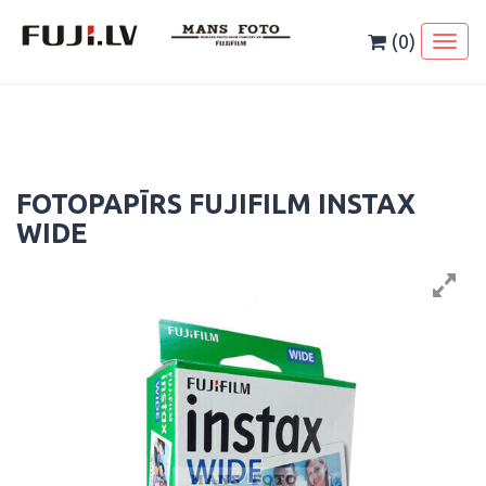
Skip
to
(0)
Toggl
content
naviga
FOTOPAPĪRS FUJIFILM INSTAX
WIDE