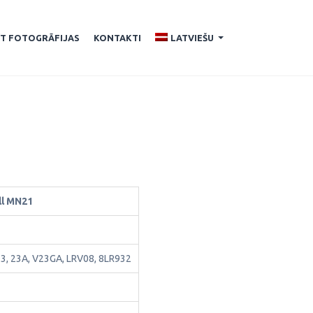
ĪT FOTOGRĀFIJAS
KONTAKTI
LATVIEŠU
...
ll MN21
3, 23A, V23GA, LRV08, 8LR932