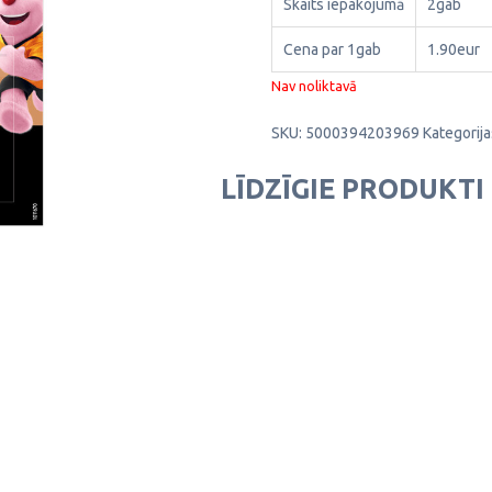
Skaits iepakojumā
2gab
Cena par 1gab
1.90eur
Nav noliktavā
SKU:
5000394203969
Kategorija
LĪDZĪGIE PRODUKTI