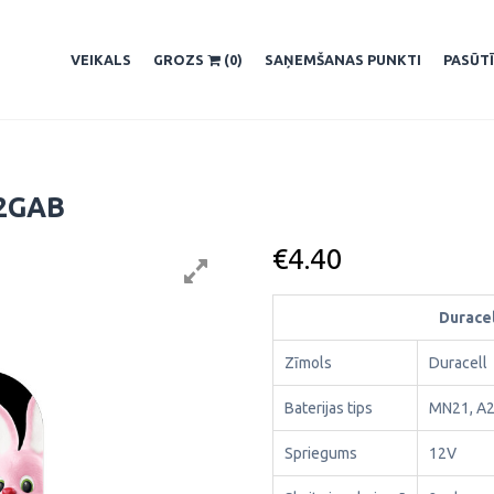
VEIKALS
GROZS
(0)
SAŅEMŠANAS PUNKTI
PASŪT
2GAB
€
4.40
Durace
Zīmols
Duracell
Baterijas tips
MN21, A2
Spriegums
12V