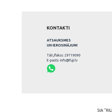
KONTAKTI
ATSAUKSMES
UN IEROSINĀJUMI
Tālr./fakss: 29719090
E-pasts: info@fuji.lv
SIA "RIL