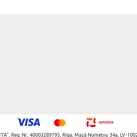
ITA", Reg. Nr.: 40003289795, Rīga, Mazā Nometņu 34a, LV-1002