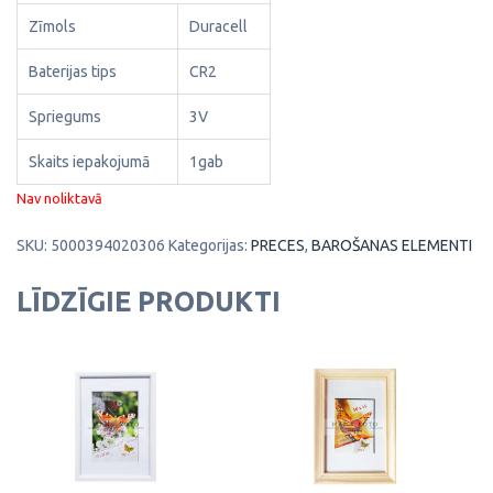
Zīmols
Duracell
Baterijas tips
CR2
Spriegums
3V
Skaits iepakojumā
1gab
Nav noliktavā
SKU:
5000394020306
Kategorijas:
PRECES
,
BAROŠANAS ELEMENTI
LĪDZĪGIE PRODUKTI