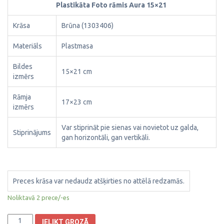
Plastikāta Foto rāmis Aura 15×21
Krāsa
Brūna (1303406)
Materiāls
Plastmasa
Bildes
15×21 cm
izmērs
Rāmja
17×23 cm
izmērs
Var stiprināt pie sienas vai novietot uz galda,
Stiprinājums
gan horizontāli, gan vertikāli.
Preces krāsa var nedaudz atšķirties no attēlā redzamās.
Noliktavā 2 prece/-es
Plastikāta
IELIKT GROZĀ