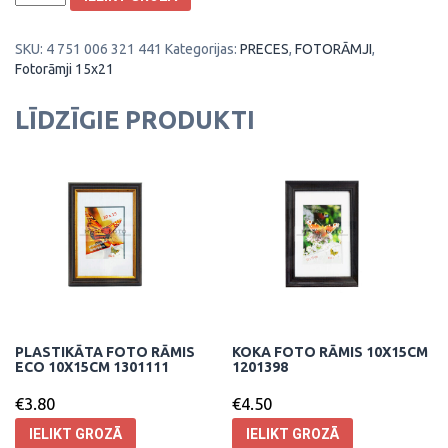
Foto
rāmis
SKU:
4 751 006 321 441
Kategorijas:
PRECES
,
FOTORĀMJI
,
Aura
Fotorāmji 15x21
15x21cm
1303406
daudzums
LĪDZĪGIE PRODUKTI
PLASTIKĀTA FOTO RĀMIS
KOKA FOTO RĀMIS 10X15CM
ECO 10X15CM 1301111
1201398
€
3.80
€
4.50
IELIKT GROZĀ
IELIKT GROZĀ