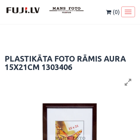
Skip
to
(0)
Toggl
content
naviga
PLASTIKĀTA FOTO RĀMIS AURA
15X21CM 1303406