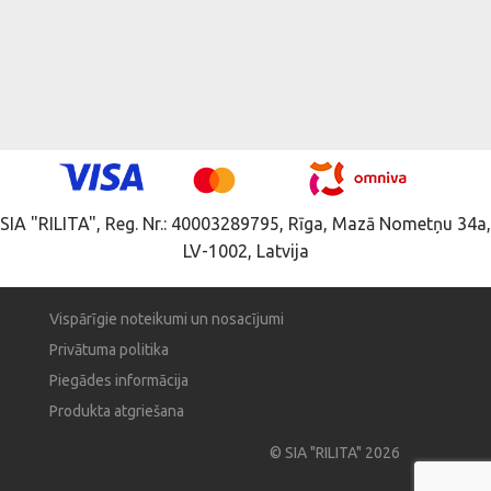
SIA "RILITA", Reg. Nr.: 40003289795, Rīga, Mazā Nometņu 34a,
LV-1002, Latvija
Vispārīgie noteikumi un nosacījumi
Privātuma politika
Piegādes informācija
Produkta atgriešana
© SIA "RILITA" 2026