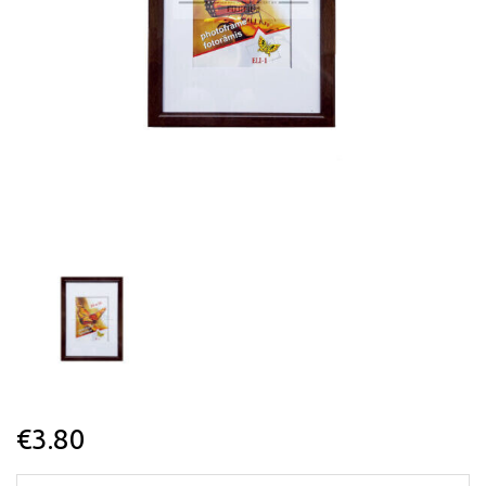
€
3.80