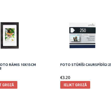
OTO RĀMIS 10X15CM
FOTO STŪRĪŠI CAURSPĪDĪGI 2
8
€
3.20
KT GROZĀ
IELIKT GROZĀ