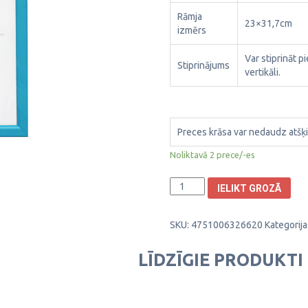
Rāmja
23×31,7cm
izmērs
Var stiprināt p
Stiprinājums
vertikāli.
Preces krāsa var nedaudz atšķi
Noliktavā 2 prece/-es
Plastikāta
IELIKT GROZĀ
Foto
rāmis
SKU:
4751006326620
Kategorija
Aura
21x29,7cm
1303044
LĪDZĪGIE PRODUKTI
daudzums