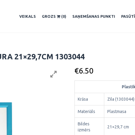
VEIKALS
GROZS
(0)
SAŅEMŠANAS PUNKTI
PASŪT
RA 21×29,7CM 1303044
€
6.50
Plasti
Krāsa
Zila (1303044)
Materiāls
Plastmasa
Bildes
21×29,7 cm
izmērs