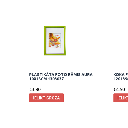
PLASTIKĀTA FOTO RĀMIS AURA
KOKA F
10X15CM 1303037
120139
€
3.80
€
4.50
IELIKT GROZĀ
IELI