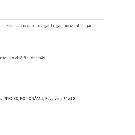
ie sienas vai novietot uz galda, gan horizontāli, gan
rties no attēlā redzamās.
s:
PRECES
,
FOTORĀMJI
,
Fotorāmji 21x30