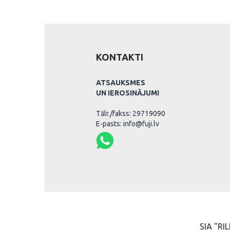
KONTAKTI
ATSAUKSMES
UN IEROSINĀJUMI
Tālr./fakss: 29719090
E-pasts: info@fuji.lv
SIA "RIL