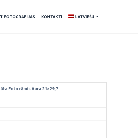
ĪT FOTOGRĀFIJAS
KONTAKTI
LATVIEŠU
...
kāta Foto rāmis Aura 21×29,7