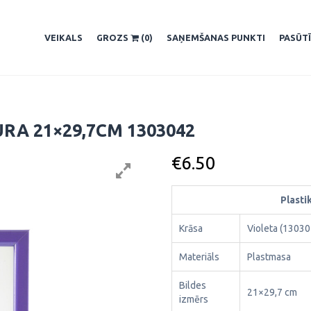
VEIKALS
GROZS
(0)
SAŅEMŠANAS PUNKTI
PASŪT
RA 21×29,7CM 1303042
€
6.50
Plasti
Krāsa
Violeta (13030
Materiāls
Plastmasa
Bildes
21×29,7 cm
izmērs