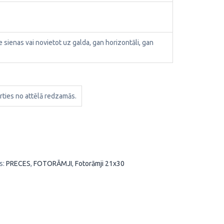
ie sienas vai novietot uz galda, gan horizontāli, gan
rties no attēlā redzamās.
s:
PRECES
,
FOTORĀMJI
,
Fotorāmji 21x30