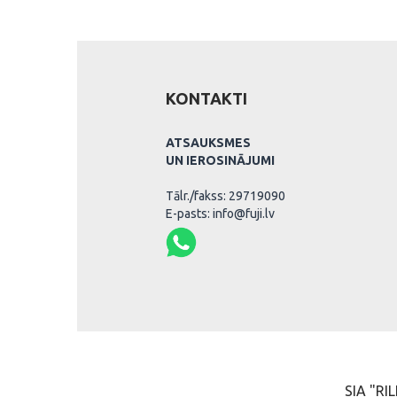
KONTAKTI
ATSAUKSMES
UN IEROSINĀJUMI
Tālr./fakss: 29719090
E-pasts: info@fuji.lv
SIA "RIL