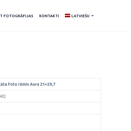
ĪT FOTOGRĀFIJAS
KONTAKTI
LATVIEŠU
...
kāta Foto rāmis Aura 21×29,7
42)