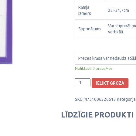
Rāmja
23×31,7cm
izmērs
Var stiprināt p
Stiprinājums
vertikāli.
Preces krāsa var nedaudz atšķi
Noliktavā 3 prece/-es
Plastikāta
IELIKT GROZĀ
Foto
rāmis
SKU:
4751006326613
Kategorija
Aura
21x29,7cm
1303042
LĪDZĪGIE PRODUKTI
daudzums