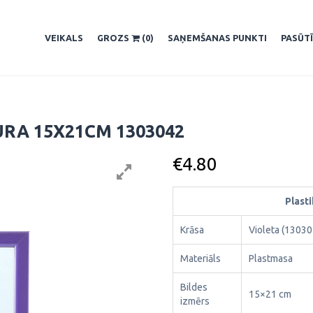
VEIKALS
GROZS
(0)
SAŅEMŠANAS PUNKTI
PASŪT
URA 15X21CM 1303042
€
4.80
Plast
Krāsa
Violeta (13030
Materiāls
Plastmasa
Bildes
15×21 cm
izmērs