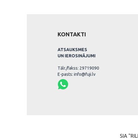
KONTAKTI
ATSAUKSMES
UN IEROSINĀJUMI
Tālr./fakss: 29719090
E-pasts: info@fuji.lv
SIA "RIL