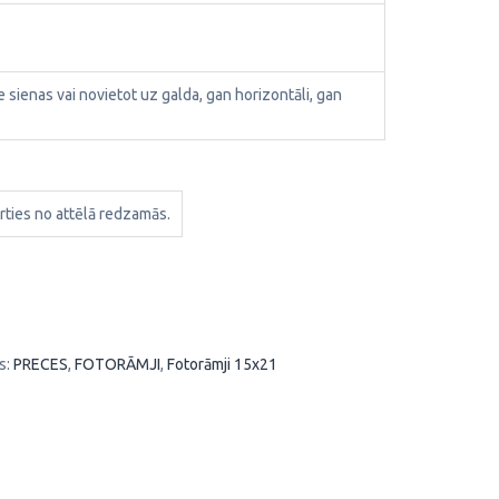
ie sienas vai novietot uz galda, gan horizontāli, gan
rties no attēlā redzamās.
s:
PRECES
,
FOTORĀMJI
,
Fotorāmji 15x21