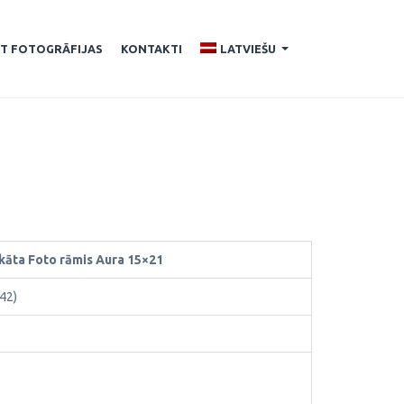
ĪT FOTOGRĀFIJAS
KONTAKTI
LATVIEŠU
...
ikāta Foto rāmis Aura 15×21
42)