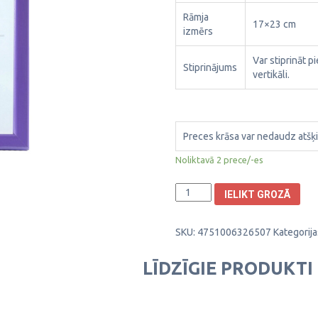
Rāmja
17×23 cm
izmērs
Var stiprināt p
Stiprinājums
vertikāli.
Preces krāsa var nedaudz atšķi
Noliktavā 2 prece/-es
Plastikāta
IELIKT GROZĀ
Foto
rāmis
SKU:
4751006326507
Kategorija
Aura
15x21cm
1303042
LĪDZĪGIE PRODUKTI
daudzums