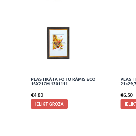
PLASTIKĀTA FOTO RĀMIS ECO
PLASTI
15X21CM 1301111
21×29,
€
4.80
€
6.50
IELIKT GROZĀ
IELI