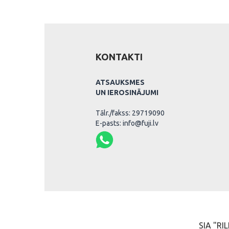
KONTAKTI
ATSAUKSMES
UN IEROSINĀJUMI
Tālr./fakss: 29719090
E-pasts: info@fuji.lv
SIA "RIL