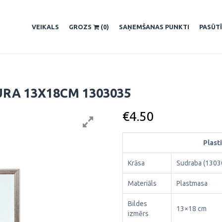
VEIKALS
GROZS
(0)
SAŅEMŠANAS PUNKTI
PASŪT
URA 13X18CM 1303035
€
4.50
Plast
Krāsa
Sudraba (1303
Materiāls
Plastmasa
Bildes
13×18 cm
izmērs