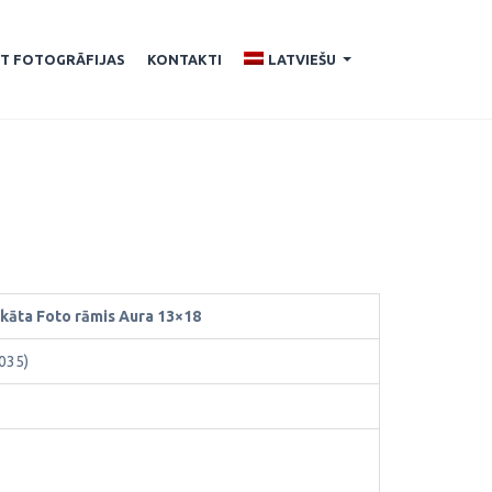
ĪT FOTOGRĀFIJAS
KONTAKTI
LATVIEŠU
...
ikāta Foto rāmis Aura 13×18
035)