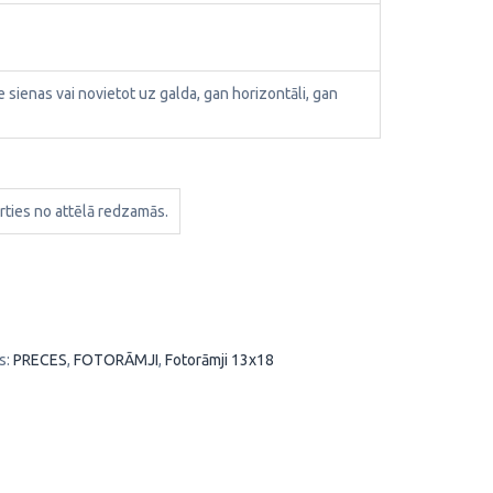
ie sienas vai novietot uz galda, gan horizontāli, gan
rties no attēlā redzamās.
s:
PRECES
,
FOTORĀMJI
,
Fotorāmji 13x18