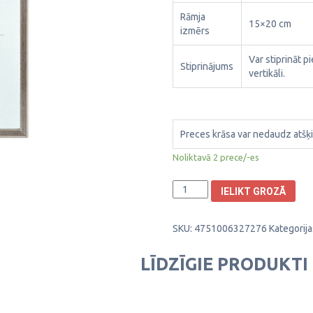
Rāmja
15×20 cm
izmērs
Var stiprināt p
Stiprinājums
vertikāli.
Preces krāsa var nedaudz atšķi
Noliktavā 2 prece/-es
Plastikāta
IELIKT GROZĀ
Foto
rāmis
SKU:
4751006327276
Kategorija
Aura
13x18cm
1303035
LĪDZĪGIE PRODUKTI
daudzums