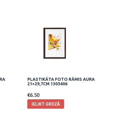
URA
PLASTIKĀTA FOTO RĀMIS AURA
21×29,7CM 1303406
€
6.50
IELIKT GROZĀ