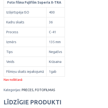
Foto filma Fujifilm Superia X-TRA
Izšķirtspēja ISO
400
Kadru skaits
36
Process
C-41
Izmērs
135 mm
Tips
Negatīvs
Veids
Krāsaina
Filmiņu skaits iepakojumā
1gab
Nav noliktavā
Kategorijas:
PRECES
,
FOTOFILMAS
LĪDZĪGIE PRODUKTI