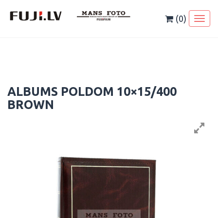
Skip
to
(0)
Toggl
content
naviga
ALBUMS POLDOM 10×15/400
BROWN