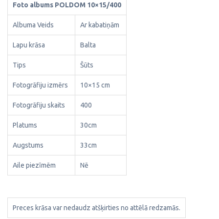
Foto albums POLDOM 10×15/400
Albuma Veids
Ar kabatiņām
Lapu krāsa
Balta
Tips
Šūts
Fotogrāfiju izmērs
10×15 cm
Fotogrāfiju skaits
400
Platums
30cm
Augstums
33cm
Aile piezīmēm
Nē
Preces krāsa var nedaudz atšķirties no attēlā redzamās.