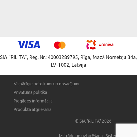
SIA "RILITA", Reg. Nr.: 40003289795, Rīga, Mazā Nometņu 34a,
LV-1002, Latvija
Vispārīgie noteikumi un nosacījumi
Privātuma politika
Piegādes informācija
Produkta atgriešana
© SIA "RILITA" 2026
Izstrāde un uzturēšana: Sistema Pro