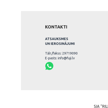
KONTAKTI
ATSAUKSMES
UN IEROSINĀJUMI
Tālr./fakss: 29719090
E-pasts: info@fuji.lv
SIA "RIL