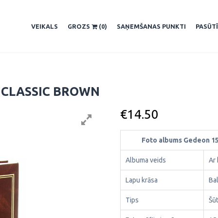
VEIKALS
GROZS
(0)
SAŅEMŠANAS PUNKTI
PASŪT
 CLASSIC BROWN
€
14.50
Foto albums Gedeon 1
Albuma veids
Ar
Lapu krāsa
Ba
Tips
Šū