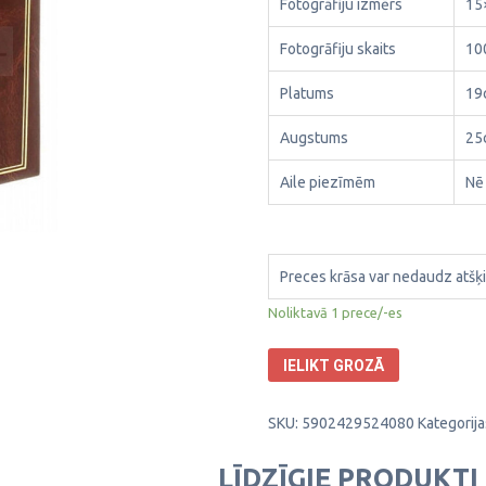
Fotogrāfiju izmērs
15
Fotogrāfiju skaits
10
Platums
19
Augstums
25
Aile piezīmēm
Nē
Preces krāsa var nedaudz atšķi
Noliktavā 1 prece/-es
IELIKT GROZĀ
SKU:
5902429524080
Kategorija
LĪDZĪGIE PRODUKTI