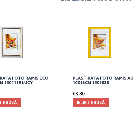
KĀTA FOTO RĀMIS ECO
PLASTIKĀTA FOTO RĀMIS A
M 1301119 LUCY
10X15CM 1303038
€
3.80
KT GROZĀ
IELIKT GROZĀ