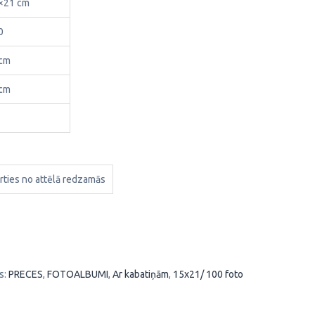
×21 cm
0
cm
cm
rties no attēlā redzamās
s:
PRECES
,
FOTOALBUMI
,
Ar kabatiņām
,
15x21/ 100 foto