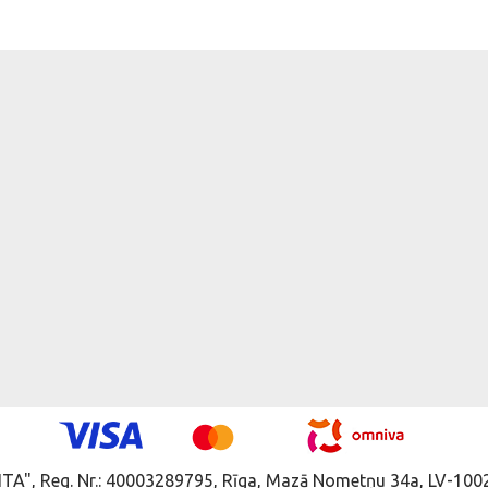
ITA", Reg. Nr.: 40003289795, Rīga, Mazā Nometņu 34a, LV-1002