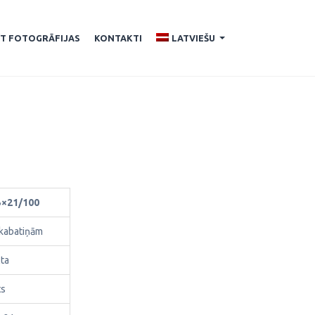
ĪT FOTOGRĀFIJAS
KONTAKTI
LATVIEŠU
...
5×21/100
 kabatiņām
lta
ts