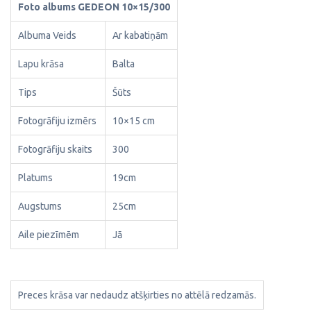
Foto albums GEDEON 10×15/300
Albuma Veids
Ar kabatiņām
Lapu krāsa
Balta
Tips
Šūts
Fotogrāfiju izmērs
10×15 cm
Fotogrāfiju skaits
300
Platums
19cm
Augstums
25cm
Aile piezīmēm
Jā
Preces krāsa var nedaudz atšķirties no attēlā redzamās.