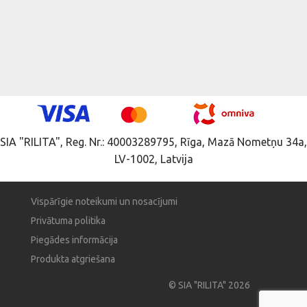
SIA "RILITA", Reg. Nr.: 40003289795, Rīga, Mazā Nometņu 34a,
LV-1002, Latvija
Vispārīgie noteikumi un nosacījumi
Privātuma politika
Piegādes informācija
Produkta atgriešana
© SIA "RILITA" 2026