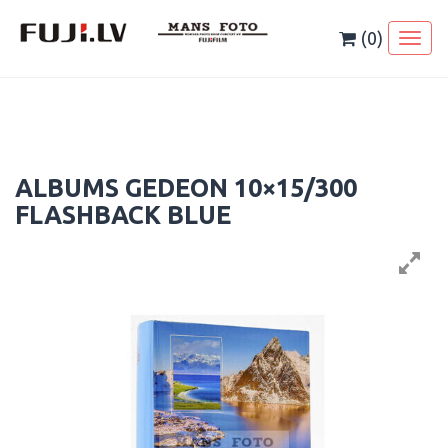
Skip
to
(0)
Toggl
content
naviga
ALBUMS GEDEON 10×15/300
FLASHBACK BLUE