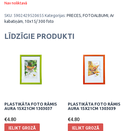
Nav noliktavā
SKU:
5902429520655
Kategorijas:
PRECES
,
FOTOALBUMI
,
Ar
kabatiņām
,
10x15/ 300 foto
LĪDZĪGIE PRODUKTI
PLASTIKĀTA FOTO RĀMIS
PLASTIKĀTA FOTO RĀMIS
AURA 15X21CM 1303037
AURA 15X21CM 1303039
€
4.80
€
4.80
IELIKT GROZĀ
IELIKT GROZĀ