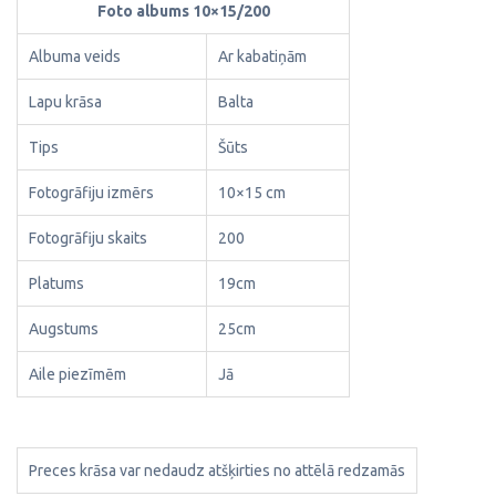
Foto albums 10×15/200
Albuma veids
Ar kabatiņām
Lapu krāsa
Balta
Tips
Šūts
Fotogrāfiju izmērs
10×15 cm
Fotogrāfiju skaits
200
Platums
19cm
Augstums
25cm
Aile piezīmēm
Jā
Preces krāsa var nedaudz atšķirties no attēlā redzamās