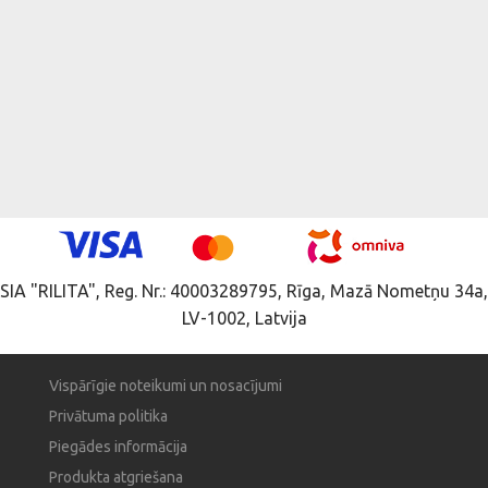
SIA "RILITA", Reg. Nr.: 40003289795, Rīga, Mazā Nometņu 34a,
LV-1002, Latvija
Vispārīgie noteikumi un nosacījumi
Privātuma politika
Piegādes informācija
Produkta atgriešana