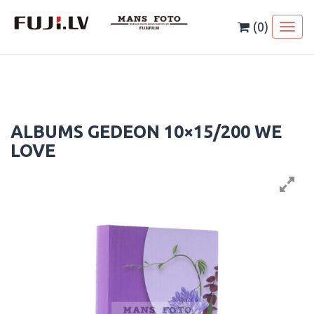
Skip
to
(0)
Toggl
content
naviga
ALBUMS GEDEON 10×15/200 WE
LOVE