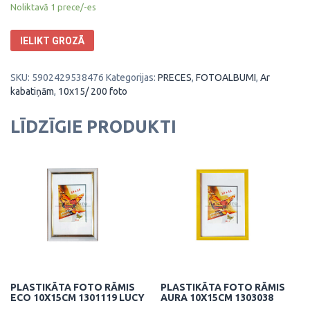
Noliktavā 1 prece/-es
IELIKT GROZĀ
SKU:
5902429538476
Kategorijas:
PRECES
,
FOTOALBUMI
,
Ar
kabatiņām
,
10x15/ 200 foto
LĪDZĪGIE PRODUKTI
PLASTIKĀTA FOTO RĀMIS
PLASTIKĀTA FOTO RĀMIS
ECO 10X15CM 1301119 LUCY
AURA 10X15CM 1303038