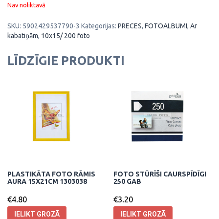
Nav noliktavā
SKU:
5902429537790-3
Kategorijas:
PRECES
,
FOTOALBUMI
,
Ar
kabatiņām
,
10x15/ 200 foto
LĪDZĪGIE PRODUKTI
PLASTIKĀTA FOTO RĀMIS
FOTO STŪRĪŠI CAURSPĪDĪGI
AURA 15X21CM 1303038
250 GAB
€
4.80
€
3.20
IELIKT GROZĀ
IELIKT GROZĀ