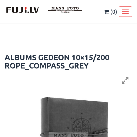
Skip
to
(0)
Toggl
content
naviga
ALBUMS GEDEON 10×15/200
ROPE_COMPASS_GREY