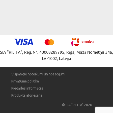
SIA "RILITA", Reg. Nr.: 40003289795, Rīga, Mazā Nometņu 34a,
LV-1002, Latvija
Vispārīgie noteikumi un nosacījumi
Privātuma politika
Piegādes informācija
Produkta atgriešana
© SIA "RILITA" 2026