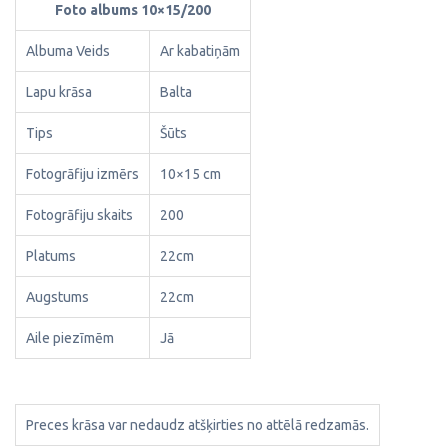
Foto albums 10×15/200
Albuma Veids
Ar kabatiņām
Lapu krāsa
Balta
Tips
Šūts
Fotogrāfiju izmērs
10×15 cm
Fotogrāfiju skaits
200
Platums
22cm
Augstums
22cm
Aile piezīmēm
Jā
Preces krāsa var nedaudz atšķirties no attēlā redzamās.