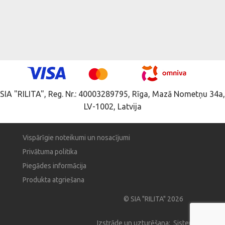
SIA "RILITA", Reg. Nr.: 40003289795, Rīga, Mazā Nometņu 34a,
LV-1002, Latvija
Vispārīgie noteikumi un nosacījumi
Privātuma politika
Piegādes informācija
Produkta atgriešana
© SIA "RILITA" 2026
Izstrāde un uzturēšana: Sistema Pro