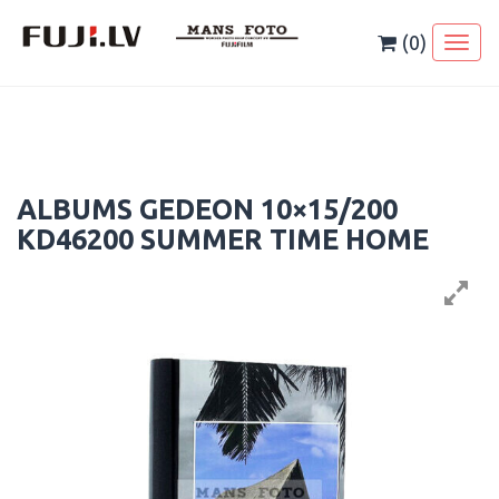
Skip
to
(0)
Toggl
content
naviga
ALBUMS GEDEON 10×15/200
KD46200 SUMMER TIME HOME