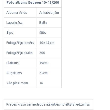
Foto albums Gedeon 10×15/200
Albuma Veids
Ar kabatiņām
Lapu krāsa
Balta
Tips
Šūts
Fotogrāfiju izmērs
10×15 cm
Fotogrāfiju skaits
200
Platums
19cm
Augstums
25cm
Aile piezīmēm
Jā
Preces krāsa var nedaudz atšķirties no attēlā redzamās.