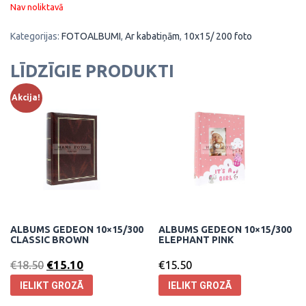
Nav noliktavā
Kategorijas:
FOTOALBUMI
,
Ar kabatiņām
,
10x15/ 200 foto
LĪDZĪGIE PRODUKTI
Akcija!
ALBUMS GEDEON 10×15/300
ALBUMS GEDEON 10×15/300
CLASSIC BROWN
ELEPHANT PINK
€
18.50
€
15.10
€
15.50
IELIKT GROZĀ
IELIKT GROZĀ