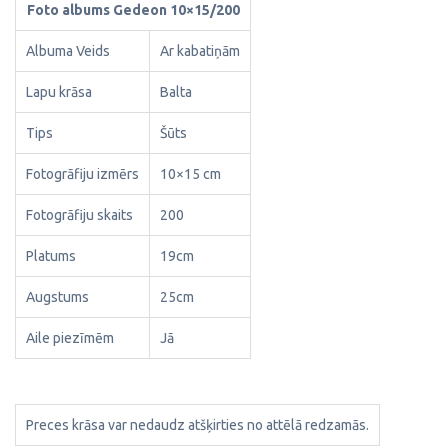
Foto albums Gedeon 10×15/200
Albuma Veids
Ar kabatiņām
Lapu krāsa
Balta
Tips
Šūts
Fotogrāfiju izmērs
10×15 cm
Fotogrāfiju skaits
200
Platums
19cm
Augstums
25cm
Aile piezīmēm
Jā
Preces krāsa var nedaudz atšķirties no attēlā redzamās.