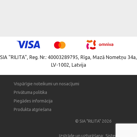
SIA "RILITA", Reg. Nr.: 40003289795, Rīga, Mazā Nometņu 34a,
LV-1002, Latvija
Vispārīgie noteikumi un nosacījumi
Privātuma politika
Piegādes informācija
Produkta atgriešana
© SIA "RILITA" 2026
Izstrāde un uzturēšana: Sistema Pro