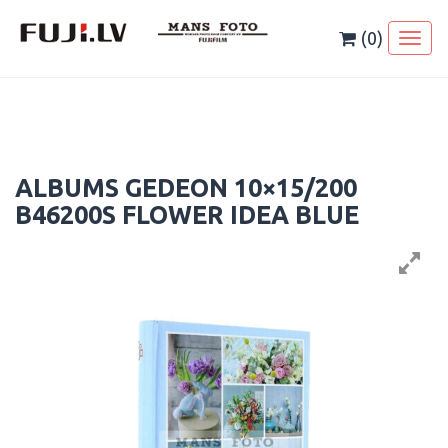
Skip
to
(0)
Toggl
content
naviga
ALBUMS GEDEON 10×15/200
B46200S FLOWER IDEA BLUE