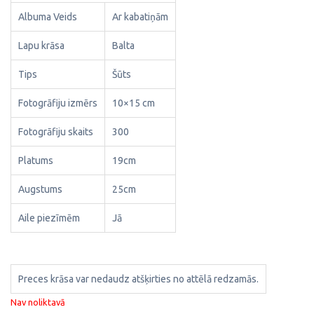
Albuma Veids
Ar kabatiņām
Lapu krāsa
Balta
Tips
Šūts
Fotogrāfiju izmērs
10×15 cm
Fotogrāfiju skaits
300
Platums
19cm
Augstums
25cm
Aile piezīmēm
Jā
Preces krāsa var nedaudz atšķirties no attēlā redzamās.
Nav noliktavā