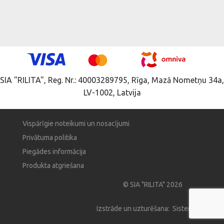
SIA "RILITA", Reg. Nr.: 40003289795, Rīga, Mazā Nometņu 34a,
LV-1002, Latvija
Vispārīgie noteikumi un nosacījumi
Privātuma politika
Piegādes informācija
Produkta atgriešana
© SIA "RILITA" 2026
Izstrāde un uzturēšana: Sistema Pro