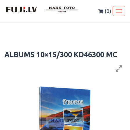
Skip
to
(0)
Toggl
content
naviga
ALBUMS 10×15/300 KD46300 MC