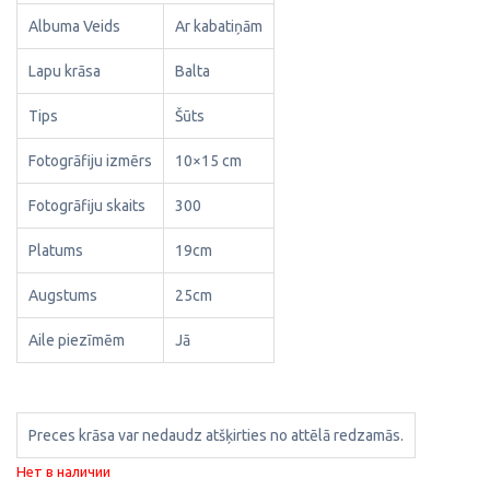
Albuma Veids
Ar kabatiņām
Lapu krāsa
Balta
Tips
Šūts
Fotogrāfiju izmērs
10×15 cm
Fotogrāfiju skaits
300
Platums
19cm
Augstums
25cm
Aile piezīmēm
Jā
Preces krāsa var nedaudz atšķirties no attēlā redzamās.
Нет в наличии