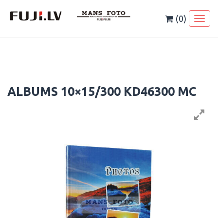
Skip
to
(0)
Toggl
content
naviga
ALBUMS 10×15/300 KD46300 MC