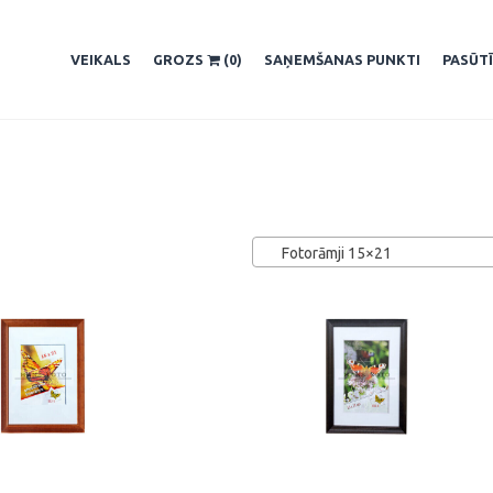
VEIKALS
GROZS
(0)
SAŅEMŠANAS PUNKTI
PASŪT
Fotorāmji 15×21