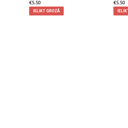
€
5.50
€
5.50
IELIKT GROZĀ
IELI
KONTAKTI
ATSAUKSMES
UN IEROSINĀJUMI
Tālr./fakss: 29719090
E-pasts: info@fuji.lv