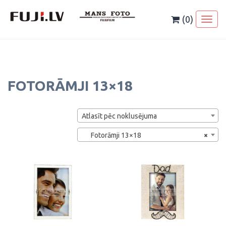
Skip
to
(0)
Toggl
content
naviga
FOTORĀMJI 13×18
Atlasīt pēc noklusējuma
Fotorāmji 13×18
×