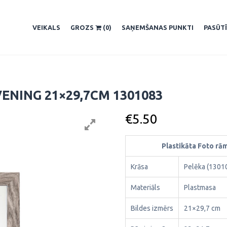
VEIKALS
GROZS
(0)
SAŅEMŠANAS PUNKTI
PASŪT
ENING 21×29,7CM 1301083
€
5.50
Plastikāta Foto rā
Krāsa
Pelēka (1301
Materiāls
Plastmasa
Bildes izmērs
21×29,7 cm