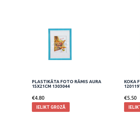
PLASTIKĀTA FOTO RĀMIS AURA
KOKA F
15X21CM 1303044
120119
€
4.80
€
5.50
IELIKT GROZĀ
IELI