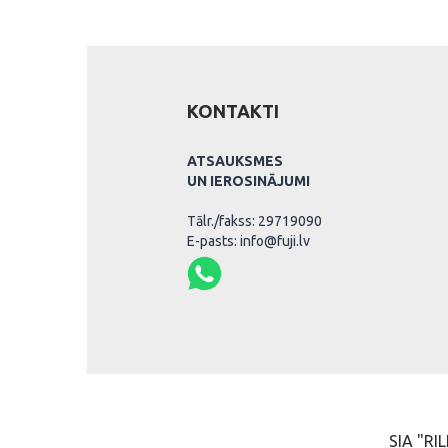
KONTAKTI
ATSAUKSMES
UN IEROSINĀJUMI
Tālr./fakss: 29719090
E-pasts: info@fuji.lv
SIA "RIL