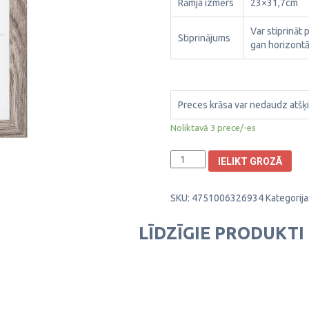
Rāmja izmērs
23×31,7cm
Var stiprināt 
Stiprinājums
gan horizontāl
Preces krāsa var nedaudz atšķi
Noliktavā 3 prece/-es
Plastikāta
IELIKT GROZĀ
Foto
rāmis
SKU:
4751006326934
Kategorija
Evening
21x29,7cm
1301083
LĪDZĪGIE PRODUKTI
daudzums