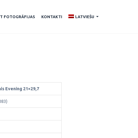
ĪT FOTOGRĀFIJAS
KONTAKTI
LATVIEŠU
...
mis Evening 21×29,7
083)