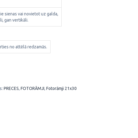
pie sienas vai novietot uz galda,
i, gan vertikāli.
rties no attēlā redzamās.
s:
PRECES
,
FOTORĀMJI
,
Fotorāmji 21x30