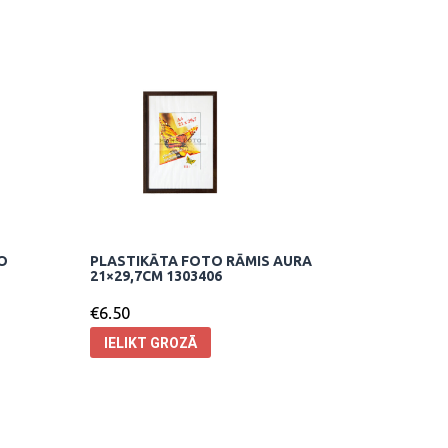
O
PLASTIKĀTA FOTO RĀMIS AURA
21×29,7CM 1303406
€
6.50
IELIKT GROZĀ