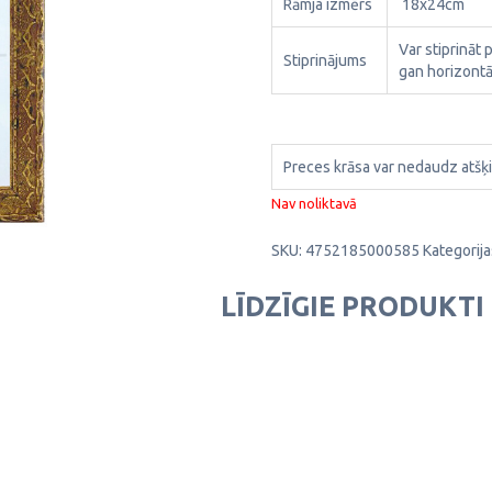
Rāmja izmērs
18x24cm
Var stiprināt 
Stiprinājums
gan horizontāl
Preces krāsa var nedaudz atšķi
Nav noliktavā
SKU:
4752185000585
Kategorija
LĪDZĪGIE PRODUKTI