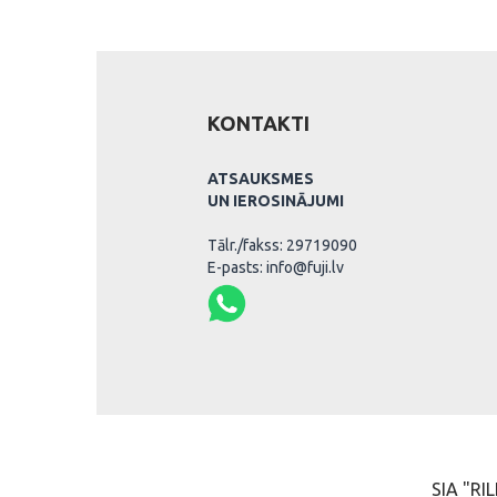
KONTAKTI
ATSAUKSMES
UN IEROSINĀJUMI
Tālr./fakss: 29719090
E-pasts: info@fuji.lv
SIA "RIL