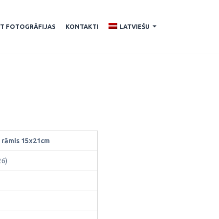
ĪT FOTOGRĀFIJAS
KONTAKTI
LATVIEŠU
...
o rāmis 15x21cm
26)