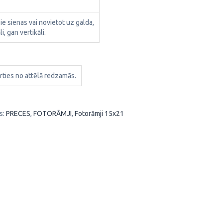
pie sienas vai novietot uz galda,
i, gan vertikāli.
rties no attēlā redzamās.
s:
PRECES
,
FOTORĀMJI
,
Fotorāmji 15x21