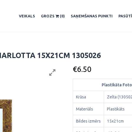
VEIKALS
GROZS
(0)
SAŅEMŠANAS PUNKTI
PASŪT
HARLOTTA 15X21CM 1305026
€
6.50
Plastikāta Fot
Krāsa
Zelta (13050
Materiāls
Plastikāts
Bildes izmērs
15x21cm