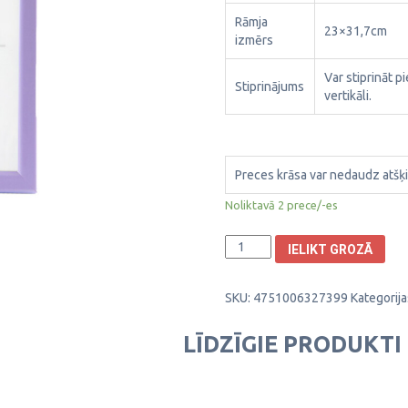
Rāmja
23×31,7cm
izmērs
Var stiprināt p
Stiprinājums
vertikāli.
Preces krāsa var nedaudz atšķi
Noliktavā 2 prece/-es
Plastikāta
IELIKT GROZĀ
Foto
rāmis
SKU:
4751006327399
Kategorija
Aura
21x29,7cm
1303041
LĪDZĪGIE PRODUKTI
daudzums