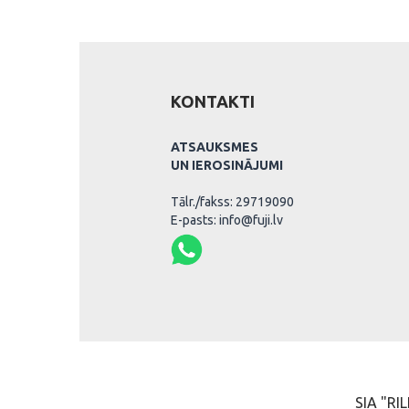
KONTAKTI
ATSAUKSMES
UN IEROSINĀJUMI
Tālr./fakss: 29719090
E-pasts: info@fuji.lv
SIA "RIL