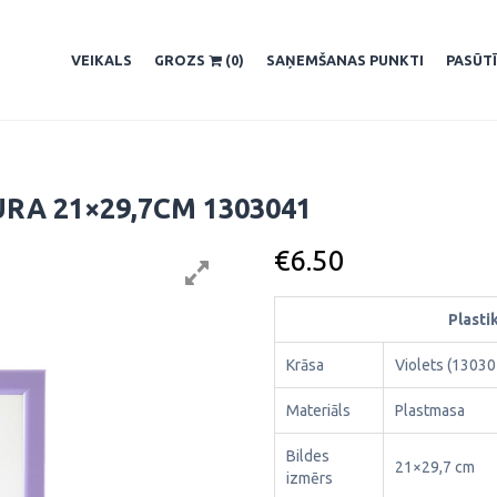
VEIKALS
GROZS
(0)
SAŅEMŠANAS PUNKTI
PASŪT
RA 21×29,7CM 1303041
€
6.50
Plasti
Krāsa
Violets (13030
Materiāls
Plastmasa
Bildes
21×29,7 cm
izmērs