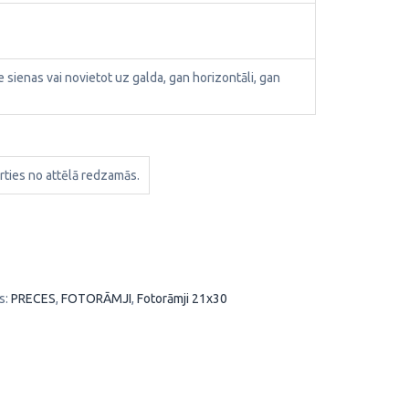
ie sienas vai novietot uz galda, gan horizontāli, gan
rties no attēlā redzamās.
s:
PRECES
,
FOTORĀMJI
,
Fotorāmji 21x30