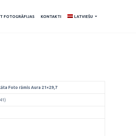
ĪT FOTOGRĀFIJAS
KONTAKTI
LATVIEŠU
...
kāta Foto rāmis Aura 21×29,7
41)