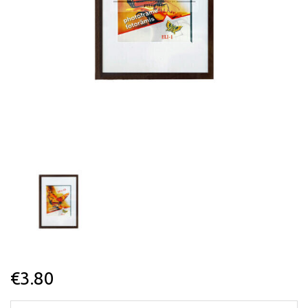
€
3.80