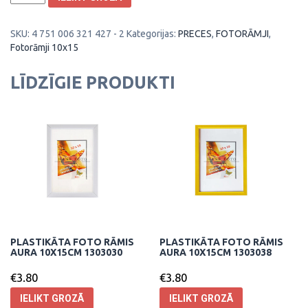
Foto
rāmis
SKU:
4 751 006 321 427 - 2
Kategorijas:
PRECES
,
FOTORĀMJI
,
Aura
Fotorāmji 10x15
10x15cm
1303406
daudzums
LĪDZĪGIE PRODUKTI
PLASTIKĀTA FOTO RĀMIS
PLASTIKĀTA FOTO RĀMIS
AURA 10X15CM 1303030
AURA 10X15CM 1303038
€
3.80
€
3.80
IELIKT GROZĀ
IELIKT GROZĀ