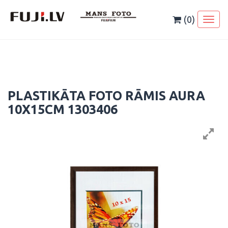
Skip
to
(0)
Toggl
content
naviga
PLASTIKĀTA FOTO RĀMIS AURA
10X15CM 1303406