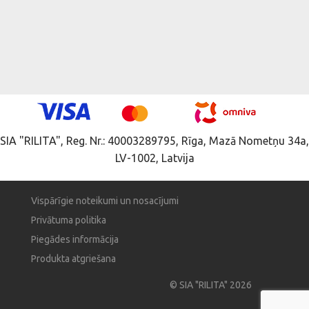
SIA "RILITA", Reg. Nr.: 40003289795, Rīga, Mazā Nometņu 34a,
LV-1002, Latvija
Vispārīgie noteikumi un nosacījumi
Privātuma politika
Piegādes informācija
Produkta atgriešana
© SIA "RILITA" 2026