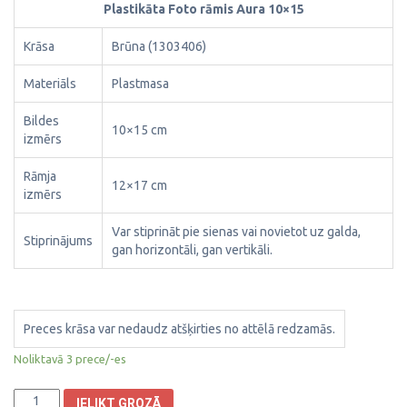
Plastikāta Foto rāmis Aura 10×15
Krāsa
Brūna (1303406)
Materiāls
Plastmasa
Bildes
10×15 cm
izmērs
Rāmja
12×17 cm
izmērs
Var stiprināt pie sienas vai novietot uz galda,
Stiprinājums
gan horizontāli, gan vertikāli.
Preces krāsa var nedaudz atšķirties no attēlā redzamās.
Noliktavā 3 prece/-es
Plastikāta
IELIKT GROZĀ