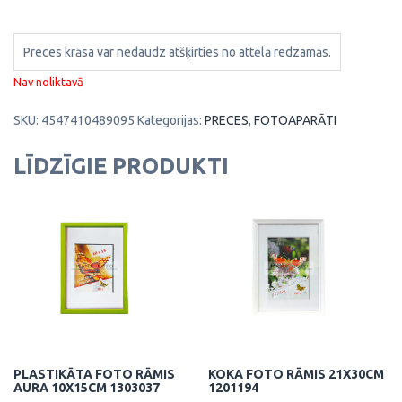
Preces krāsa var nedaudz atšķirties no attēlā redzamās.
Nav noliktavā
SKU:
4547410489095
Kategorijas:
PRECES
,
FOTOAPARĀTI
LĪDZĪGIE PRODUKTI
PLASTIKĀTA FOTO RĀMIS
KOKA FOTO RĀMIS 21X30CM
AURA 10X15CM 1303037
1201194