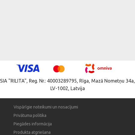
SIA "RILITA", Reg. Nr.: 40003289795, Rīga, Mazā Nometņu 34a,
LV-1002, Latvija
Vispārīgie noteikumi un nosacījumi
Privātuma politika
Piegādes informācija
Produkta atgriešana