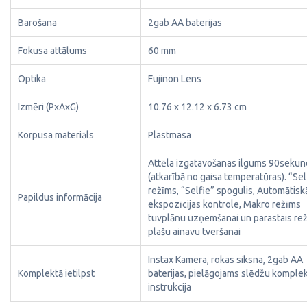
Barošana
2gab AA baterijas
Fokusa attālums
60 mm
Optika
Fujinon Lens
Izmēri (PxAxG)
10.76 x 12.12 x 6.73 cm
Korpusa materiāls
Plastmasa
Attēla izgatavošanas ilgums 90seku
(atkarībā no gaisa temperatūras). “Sel
režīms, “Selfie” spogulis, Automātisk
Papildus informācija
ekspozīcijas kontrole, Makro režīms
tuvplānu uzņemšanai un parastais re
plašu ainavu tveršanai
Instax Kamera, rokas siksna, 2gab AA
Komplektā ietilpst
baterijas, pielāgojams slēdžu komplek
instrukcija