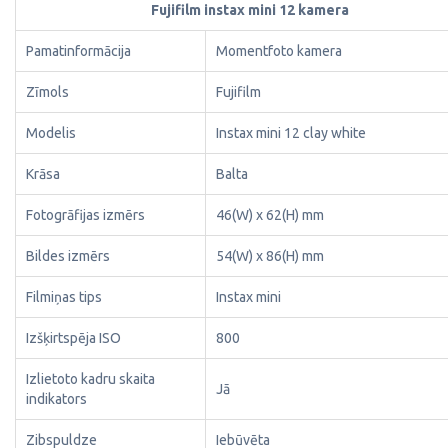
Fujifilm instax mini 12 kamera
Pamatinformācija
Momentfoto kamera
Zīmols
Fujifilm
Modelis
Instax mini 12 clay white
Krāsa
Balta
Fotogrāfijas izmērs
46(W) x 62(H) mm
Bildes izmērs
54(W) x 86(H) mm
Filmiņas tips
Instax mini
Izšķirtspēja ISO
800
Izlietoto kadru skaita
Jā
indikators
Zibspuldze
Iebūvēta