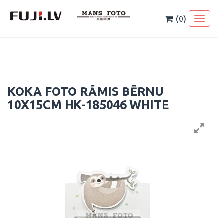
Skip
to
(0)
Toggl
content
naviga
KOKA FOTO RĀMIS BĒRNU
10X15CM HK-185046 WHITE