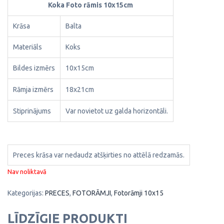
Koka Foto rāmis 10x15cm
Krāsa
Balta
Materiāls
Koks
Bildes izmērs
10x15cm
Rāmja izmērs
18x21cm
Stiprinājums
Var novietot uz galda horizontāli.
Preces krāsa var nedaudz atšķirties no attēlā redzamās.
Nav noliktavā
Kategorijas:
PRECES
,
FOTORĀMJI
,
Fotorāmji 10x15
LĪDZĪGIE PRODUKTI