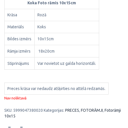
Koka Foto rāmis 10x15cm
Krāsa
Rozā
Materiāls
Koks
Bildes izmērs
10x15cm
Rāmja izmērs
18x20cm
Stiprinājums
Var novietot uz galda horizontāli.
Preces krāsa var nedaudz atšķirties no attēlā redzamās.
Nav noliktavā
SKU:
5999047380020
Kategorijas:
PRECES
,
FOTORĀMJI
,
Fotorāmji
10x15