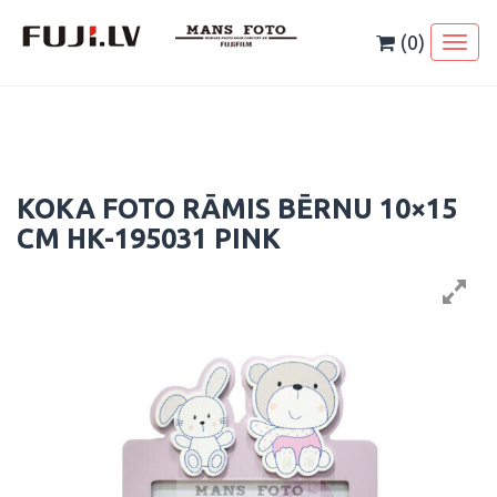
Skip
to
(0)
Toggl
content
naviga
KOKA FOTO RĀMIS BĒRNU 10×15
CM HK-195031 PINK