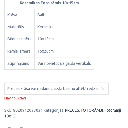
Keramikas Foto rāmis 10x15cm
Krāsa
Balta
Materiāls
Keramika
Bildes izmērs
10x15cm
Rāmja izmērs
15x20cm
Stiprinājums
Var novietot uz galda vertikāli.
Preces krāsa var nedaudz atšķirties no attēlā redzamās.
Nav noliktavā
SKU:
8020912073031
Kategorijas:
PRECES
,
FOTORĀMJI
,
Fotorāmji
10x15