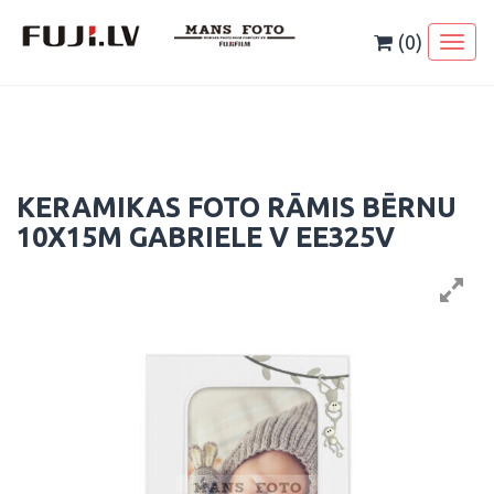
Skip
to
(0)
Toggl
content
naviga
KERAMIKAS FOTO RĀMIS BĒRNU
10X15M GABRIELE V EE325V