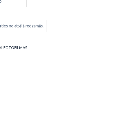
b
rties no attēlā redzamās.
I
,
FOTOFILMAS