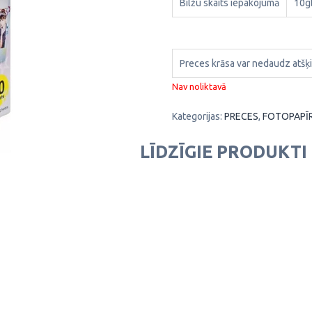
Bilžu skaits iepakojumā
10g
Preces krāsa var nedaudz atšķi
Nav noliktavā
Kategorijas:
PRECES
,
FOTOPAPĪR
LĪDZĪGIE PRODUKTI