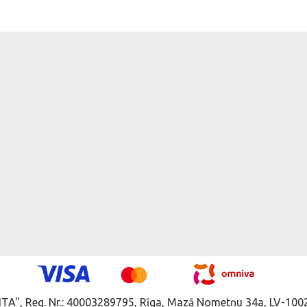
ITA", Reg. Nr.: 40003289795, Rīga, Mazā Nometņu 34a, LV-1002