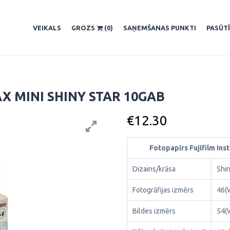
VEIKALS
GROZS
(0)
SAŅEMŠANAS PUNKTI
PASŪT
AX MINI SHINY STAR 10GAB
€
12.30
Fotopapīrs Fujifilm Ins
Dizains/krāsa
Shin
Fotogrāfijas izmērs
46(
Bildes izmērs
54(