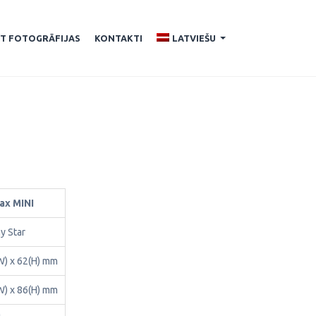
ĪT FOTOGRĀFIJAS
KONTAKTI
LATVIEŠU
...
tax MINI
y Star
W) x 62(H) mm
W) x 86(H) mm