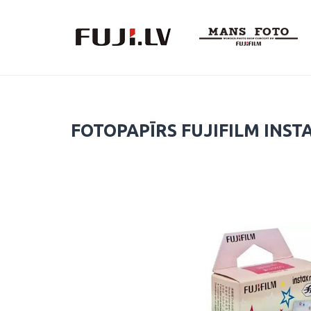
Skip
to
content
FOTOPAPĪRS FUJIFILM INST