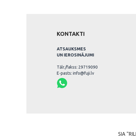
KONTAKTI
ATSAUKSMES
UN IEROSINĀJUMI
Tālr./fakss: 29719090
E-pasts: info@fuji.lv
SIA "RIL