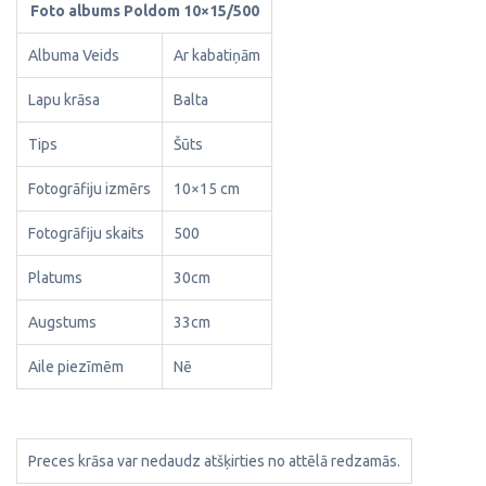
Foto albums Poldom 10×15/500
Albuma Veids
Ar kabatiņām
Lapu krāsa
Balta
Tips
Šūts
Fotogrāfiju izmērs
10×15 cm
Fotogrāfiju skaits
500
Platums
30cm
Augstums
33cm
Aile piezīmēm
Nē
Preces krāsa var nedaudz atšķirties no attēlā redzamās.