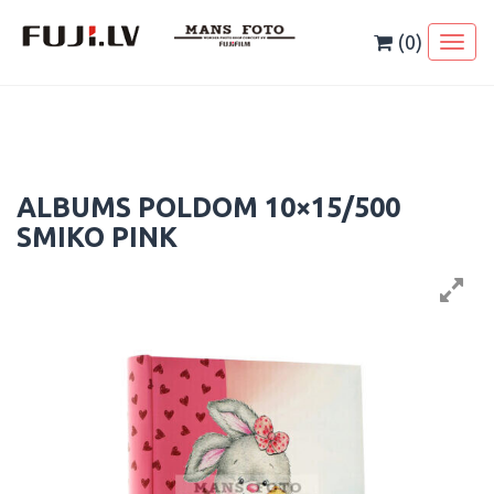
Skip
to
(0)
Toggl
content
naviga
ALBUMS POLDOM 10×15/500
SMIKO PINK