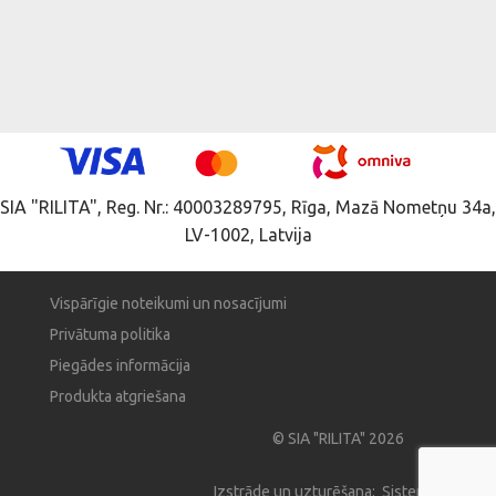
SIA "RILITA", Reg. Nr.: 40003289795, Rīga, Mazā Nometņu 34a,
LV-1002, Latvija
Vispārīgie noteikumi un nosacījumi
Privātuma politika
Piegādes informācija
Produkta atgriešana
© SIA "RILITA" 2026
Izstrāde un uzturēšana: Sistema Pro