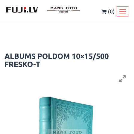
Skip
to
(0)
Toggl
content
naviga
ALBUMS POLDOM 10×15/500
FRESKO-T