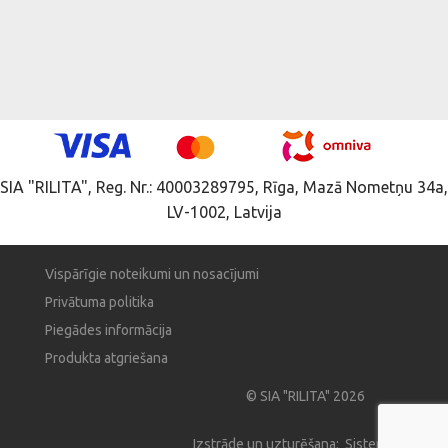
SIA "RILITA", Reg. Nr.: 40003289795, Rīga, Mazā Nometņu 34a,
LV-1002, Latvija
Vispārīgie noteikumi un nosacījumi
Privātuma politika
Piegādes informācija
Produkta atgriešana
© SIA "RILITA" 2026
Izstrāde un uzturēšana: Sistema Pro