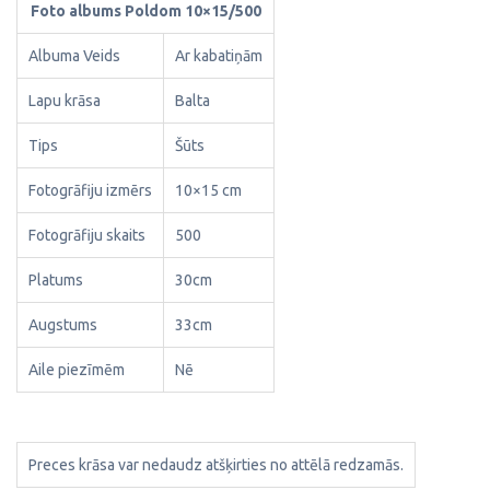
Foto albums Poldom 10×15/500
Albuma Veids
Ar kabatiņām
Lapu krāsa
Balta
Tips
Šūts
Fotogrāfiju izmērs
10×15 cm
Fotogrāfiju skaits
500
Platums
30cm
Augstums
33cm
Aile piezīmēm
Nē
Preces krāsa var nedaudz atšķirties no attēlā redzamās.