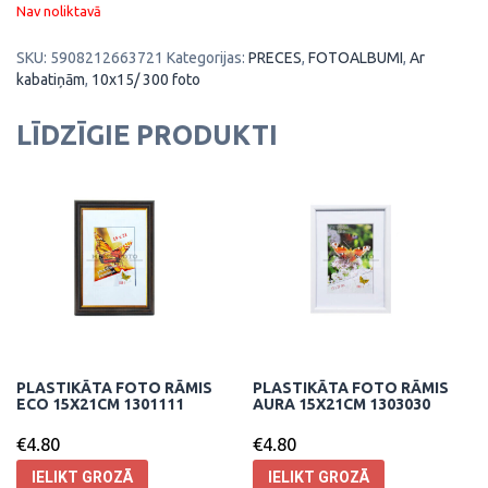
Nav noliktavā
SKU:
5908212663721
Kategorijas:
PRECES
,
FOTOALBUMI
,
Ar
kabatiņām
,
10x15/ 300 foto
LĪDZĪGIE PRODUKTI
PLASTIKĀTA FOTO RĀMIS
PLASTIKĀTA FOTO RĀMIS
ECO 15X21CM 1301111
AURA 15X21CM 1303030
€
4.80
€
4.80
IELIKT GROZĀ
IELIKT GROZĀ