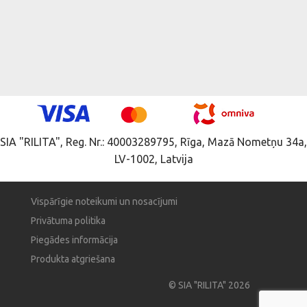
SIA "RILITA", Reg. Nr.: 40003289795, Rīga, Mazā Nometņu 34a,
LV-1002, Latvija
Vispārīgie noteikumi un nosacījumi
Privātuma politika
Piegādes informācija
Produkta atgriešana
© SIA "RILITA" 2026