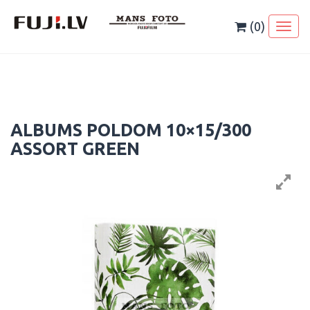
Skip
to
(0)
Toggl
content
naviga
ALBUMS POLDOM 10×15/300
ASSORT GREEN