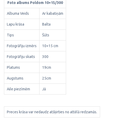
Foto albums Poldom 10×15/300
Albuma Veids
Ar kabatiņām
Lapu krāsa
Balta
Tips
Šūts
Fotogrāfiju izmērs
10×15 cm
Fotogrāfiju skaits
300
Platums
19cm
Augstums
25cm
Aile piezīmēm
Jā
Preces krāsa var nedaudz atšķirties no attēlā redzamās.