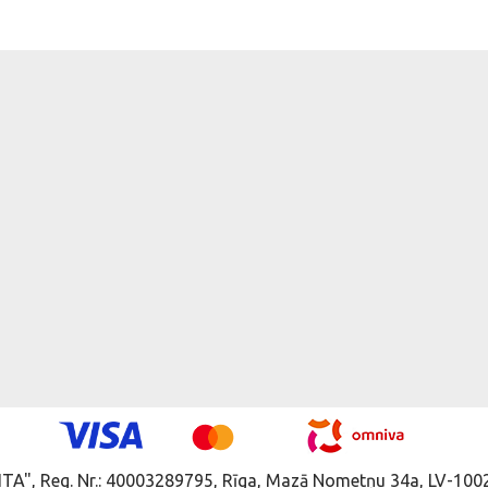
ITA", Reg. Nr.: 40003289795, Rīga, Mazā Nometņu 34a, LV-1002