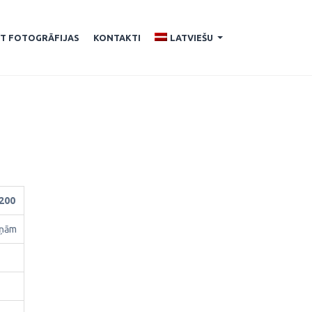
ĪT FOTOGRĀFIJAS
KONTAKTI
LATVIEŠU
...
200
iņām