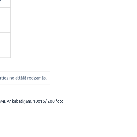
m
rties no attēlā redzamās.
MI
,
Ar kabatiņām
,
10x15/ 200 foto