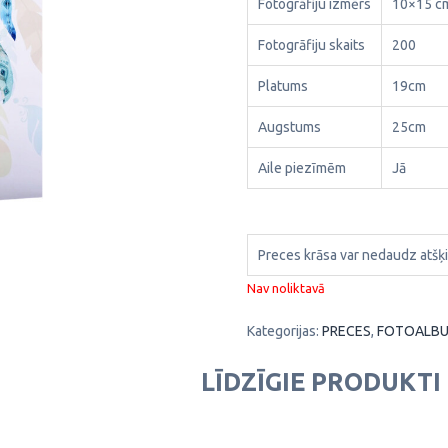
Fotogrāfiju izmērs
10×15 c
Fotogrāfiju skaits
200
Platums
19cm
Augstums
25cm
Aile piezīmēm
Jā
Preces krāsa var nedaudz atšķi
Nav noliktavā
Kategorijas:
PRECES
,
FOTOALBU
LĪDZĪGIE PRODUKTI