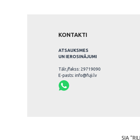
KONTAKTI
ATSAUKSMES
UN IEROSINĀJUMI
Tālr./fakss: 29719090
E-pasts: info@fuji.lv
SIA "RIL