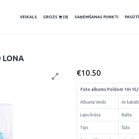
VEIKALS
GROZS
(0)
SAŅEMŠANAS PUNKTI
PASŪT
0 LONA
€
10.50
Foto albums Poldom 10×15/
Albuma Veids
Ar kabat
Lapu krāsa
Balta
Tips
Šūts