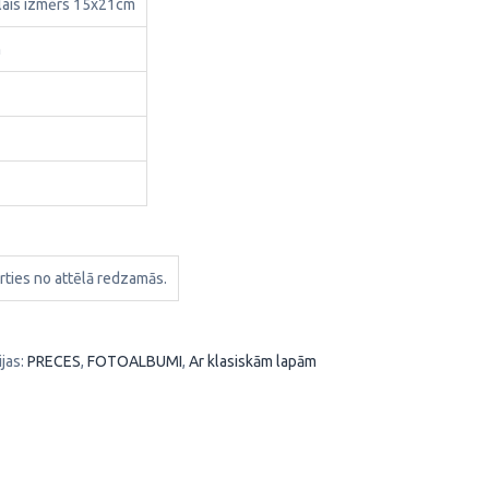
ais izmērs 15x21cm
m
rties no attēlā redzamās.
jas:
PRECES
,
FOTOALBUMI
,
Ar klasiskām lapām