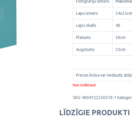
Fotogrāfiju izmērs
Maksimāl
Lapu izmērs
24x25c
Lapu skaits
40
Platums
26cm
Augstums
25cm
Preces krāsa var nedaudz atšķi
Nav noliktavā
SKU:
4004122230518-1
Kategori
LĪDZĪGIE PRODUKTI