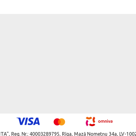
ITA", Reg. Nr.: 40003289795, Rīga, Mazā Nometņu 34a, LV-1002