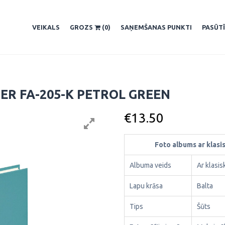
VEIKALS
GROZS
(0)
SAŅEMŠANAS PUNKTI
PASŪT
ER FA-205-K PETROL GREEN
€
13.50
Foto albums ar klas
Albuma veids
Ar klasi
Lapu krāsa
Balta
Tips
Šūts