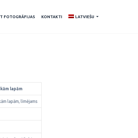
ĪT FOTOGRĀFIJAS
KONTAKTI
LATVIEŠU
...
iskām lapām
skām lapām, līmējams