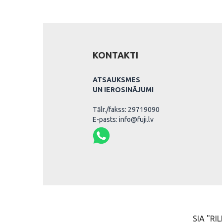
KONTAKTI
ATSAUKSMES
UN IEROSINĀJUMI
Tālr./fakss: 29719090
E-pasts: info@fuji.lv
SIA "RIL