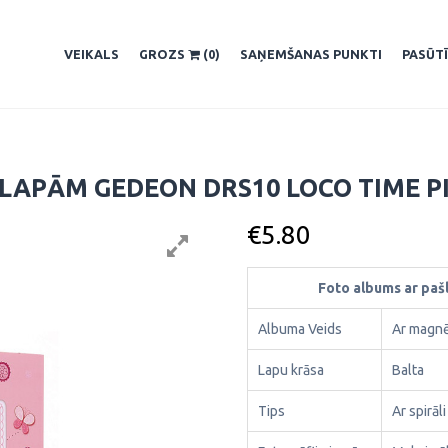
VEIKALS
GROZS
(0)
SAŅEMŠANAS PUNKTI
PASŪT
LAPĀM GEDEON DRS10 LOCO TIME P
€
5.80
Foto albums ar pa
Albuma Veids
Ar magnē
Lapu krāsa
Balta
Tips
Ar spirāli