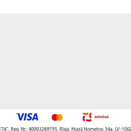
ITA", Reg. Nr.: 40003289795, Rīga, Mazā Nometņu 34a, LV-1002