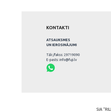
KONTAKTI
ATSAUKSMES
UN IEROSINĀJUMI
Tālr./fakss: 29719090
E-pasts: info@fuji.lv
SIA "RIL