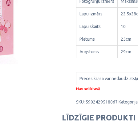
Fotogrāfiju izmērs
Maksimāl
Lapu izmērs
22,5x28
Lapu skaits
10
Platums
25cm
Augstums
29cm
Preces krāsa var nedaudz atšķi
Nav noliktavā
SKU:
5902429518867
Kategorija
LĪDZĪGIE PRODUKTI