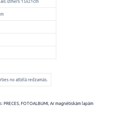
ais izmērs 15x21cm
cm
rties no attēlā redzamās.
s:
PRECES
,
FOTOALBUMI
,
Ar magnētiskām lapām