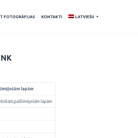
ĪT FOTOGRĀFIJAS
KONTAKTI
LATVIEŠU
...
INK
šlīmējošām lapām
tiskām,pašlīmējošām lapām