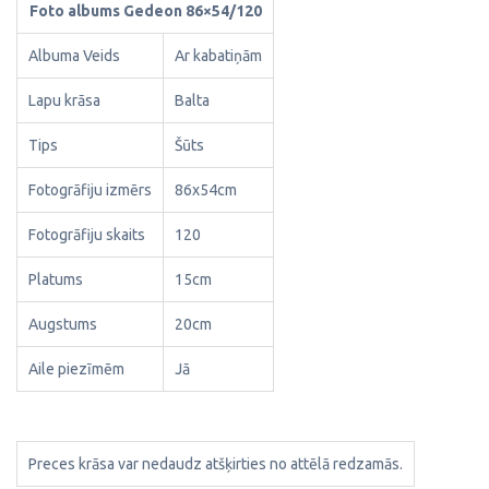
Foto albums Gedeon 86×54/120
Albuma Veids
Ar kabatiņām
Lapu krāsa
Balta
Tips
Šūts
Fotogrāfiju izmērs
86x54cm
Fotogrāfiju skaits
120
Platums
15cm
Augstums
20cm
Aile piezīmēm
Jā
Preces krāsa var nedaudz atšķirties no attēlā redzamās.