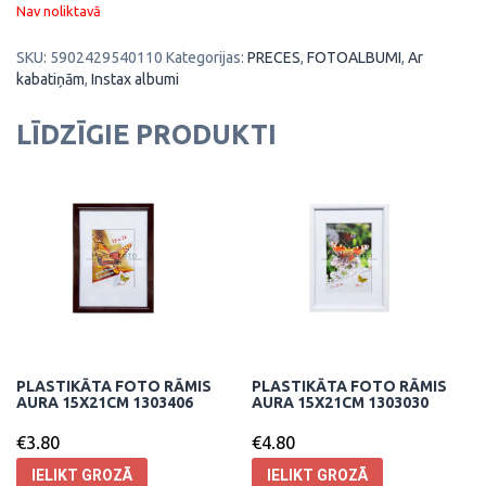
Nav noliktavā
SKU:
5902429540110
Kategorijas:
PRECES
,
FOTOALBUMI
,
Ar
kabatiņām
,
Instax albumi
LĪDZĪGIE PRODUKTI
PLASTIKĀTA FOTO RĀMIS
PLASTIKĀTA FOTO RĀMIS
AURA 15X21CM 1303406
AURA 15X21CM 1303030
€
3.80
€
4.80
IELIKT GROZĀ
IELIKT GROZĀ