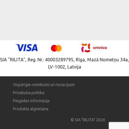
SIA "RILITA", Reg. Nr.: 40003289795, Rīga, Mazā Nometņu 34a,
LV-1002, Latvija
Vispārīgie noteikumi un nosacījumi
Privātuma politika
Piegādes informācija
Produkta atgriešana
© SIA "RILITA" 2026