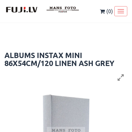
Skip
to
(0)
Toggl
content
naviga
ALBUMS INSTAX MINI
86X54CM/120 LINEN ASH GREY