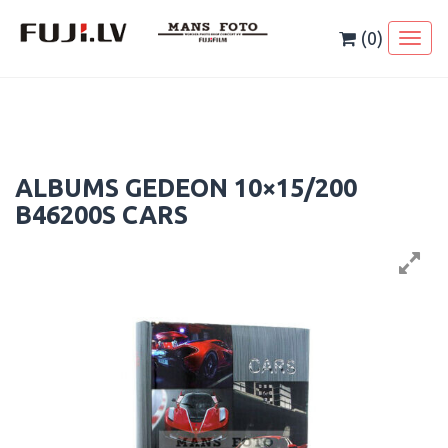
Skip
to
(0)
Toggl
content
naviga
ALBUMS GEDEON 10×15/200
B46200S CARS