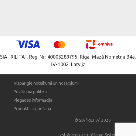
SIA "RILITA", Reg. Nr.: 40003289795, Rīga, Mazā Nometņu 34a,
LV-1002, Latvija
Vispārīgie noteikumi un nosacījumi
Privātuma politika
Piegādes informācija
Produkta atgriešana
© SIA "RILITA" 2026
Izstrāde un uzturēšana: Sistema Pro