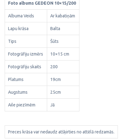
Foto albums GEDEON 10×15/200
Albuma Veids
Ar kabatiņām
Lapu krāsa
Balta
Tips
Šūts
Fotogrāfiju izmērs
10×15 cm
Fotogrāfiju skaits
200
Platums
19cm
Augstums
25cm
Aile piezīmēm
Jā
Preces krāsa var nedaudz atšķirties no attēlā redzamās.