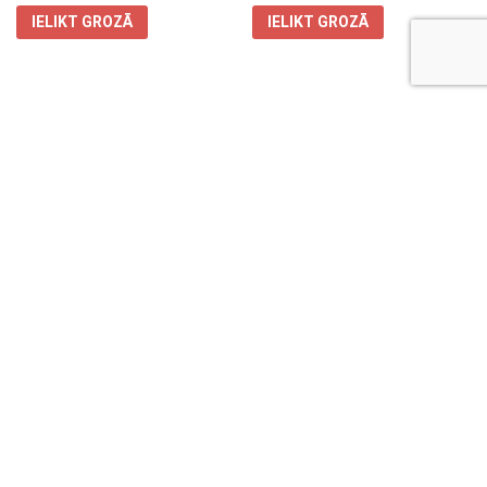
IELIKT GROZĀ
IELIKT GROZĀ
ALBUMS GEDEON 10×15/300
ALBUMS GEDEON 10×15/300
CLASSIC BROWN
ELEPHANT PINK
€
16.50
€
15.50
IELIKT GROZĀ
IELIKT GROZĀ