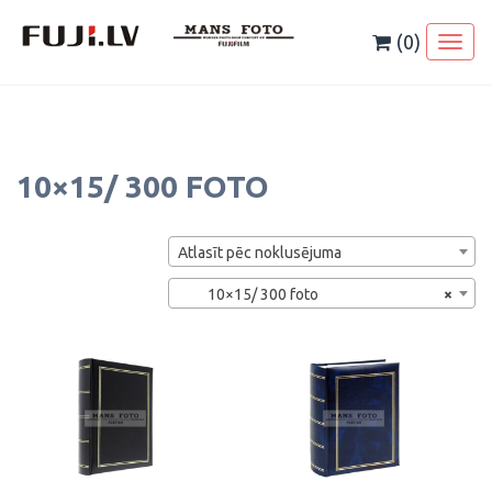
Skip
to
(0)
Toggl
content
naviga
10×15/ 300 FOTO
Atlasīt pēc noklusējuma
10×15/ 300 foto
×