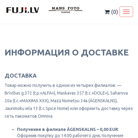
Skip
to
(0)
Toggl
content
naviga
ИНФОРМАЦИЯ О ДОСТАВКЕ
ДОСТАВКА
Товар можно получить в одном из четырех филиалов: —
Brīvības g.372 (t.p.»ALFA»), Maskavas 357 (t.c.»DOLE»), Saharova
20a (t.c.»MAXIMA XXX), Mazā Nometņu 34a (ĀGENSKALNS),
Jaunmoku iela 13 (t.c.Spice Home) или оформить доставку через
сеть пакоматов Omniva.
Получение в филиале ĀGENSKALNS – 0,00 EUR
:
Оформив покупку до 14:00 рабочего дня, получение