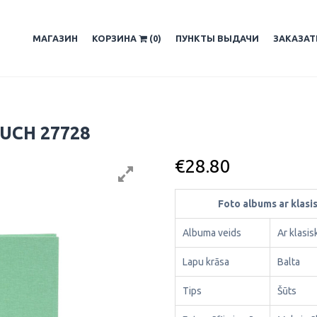
МАГАЗИН
КОРЗИНА
(0)
ПУНКТЫ ВЫДАЧИ
ЗАКАЗА
UCH 27728
€
28.80
Foto albums ar klas
Albuma veids
Ar klasi
Lapu krāsa
Balta
Tips
Šūts