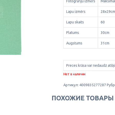
Fotogrāfiju izmērs
Maksimāl
Lapu izmērs
28x29c
Lapu skaits
60
Platums
30cm
Augstums
31cm
Preces krāsa var nedaudz atšķi
Нет в наличии
Артикул:
4009835277287
Рубр
ПОХОЖИЕ ТОВАРЫ