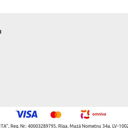
Я
ITA", Reg. Nr.: 40003289795, Rīga, Mazā Nometņu 34a, LV-1002