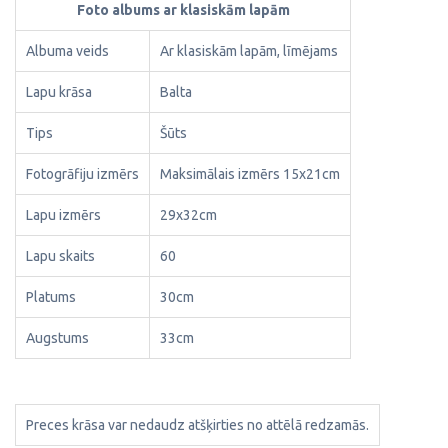
Foto albums ar klasiskām lapām
Albuma veids
Ar klasiskām lapām, līmējams
Lapu krāsa
Balta
Tips
Šūts
Fotogrāfiju izmērs
Maksimālais izmērs 15x21cm
Lapu izmērs
29x32cm
Lapu skaits
60
Platums
30cm
Augstums
33cm
Preces krāsa var nedaudz atšķirties no attēlā redzamās.