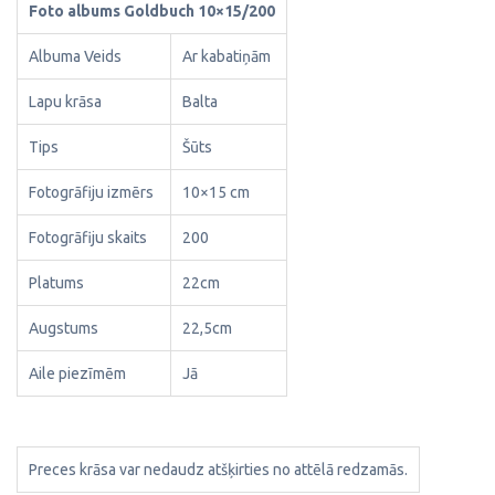
Foto albums Goldbuch 10×15/200
Albuma Veids
Ar kabatiņām
Lapu krāsa
Balta
Tips
Šūts
Fotogrāfiju izmērs
10×15 cm
Fotogrāfiju skaits
200
Platums
22cm
Augstums
22,5cm
Aile piezīmēm
Jā
Preces krāsa var nedaudz atšķirties no attēlā redzamās.