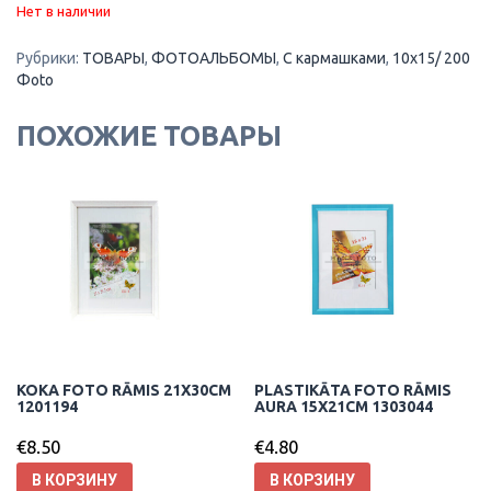
Нет в наличии
Рубрики:
ТОВАРЫ
,
ФОТОАЛЬБОМЫ
,
С кармашками
,
10x15/ 200
Фoto
ПОХОЖИЕ ТОВАРЫ
KOKA FOTO RĀMIS 21X30CM
PLASTIKĀTA FOTO RĀMIS
1201194
AURA 15X21CM 1303044
€
8.50
€
4.80
В КОРЗИНУ
В КОРЗИНУ