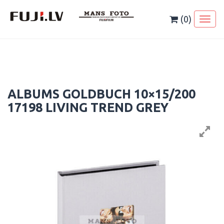
Skip
to
(0)
Toggl
content
naviga
ALBUMS GOLDBUCH 10×15/200
17198 LIVING TREND GREY