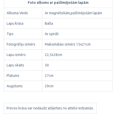
Foto albums ar pašlīmējošām lapām
Albuma Veids
Ar magnētiskām,pašlīmējošām lapām
Lapu krāsa
Balta
Tips
Ar spirāli
Fotogrāfiju izmērs
Maksimālais izmērs 15x21cm
Lapu izmērs
22,5x28cm
Lapu skaits
50
Platums
27cm
Augstums
29cm
Preces krāsa var nedaudz atšķirties no attēlā redzamās.