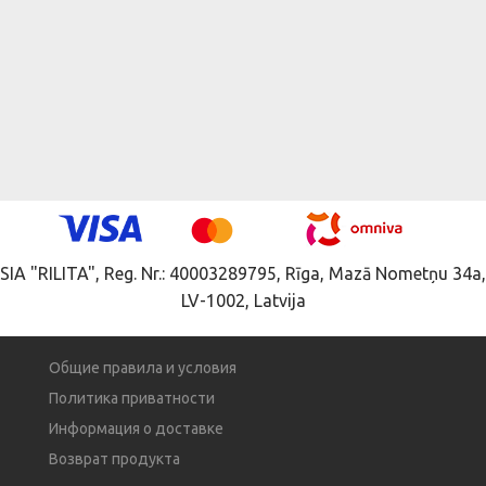
SIA "RILITA", Reg. Nr.: 40003289795, Rīga, Mazā Nometņu 34a,
LV-1002, Latvija
Общие правила и условия
Политика приватности
Информация о доставке
Возврат продукта