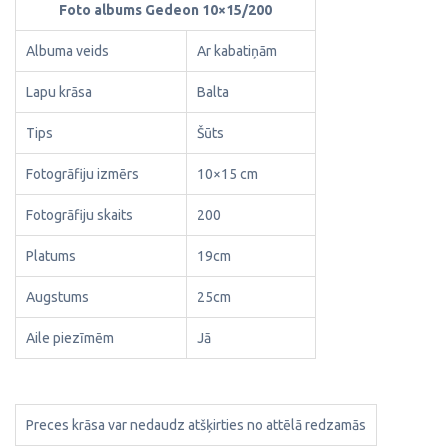
Foto albums Gedeon 10×15/200
Albuma veids
Ar kabatiņām
Lapu krāsa
Balta
Tips
Šūts
Fotogrāfiju izmērs
10×15 cm
Fotogrāfiju skaits
200
Platums
19cm
Augstums
25cm
Aile piezīmēm
Jā
Preces krāsa var nedaudz atšķirties no attēlā redzamās