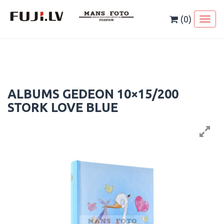
Skip
to
(0)
Toggl
content
naviga
ALBUMS GEDEON 10×15/200
STORK LOVE BLUE