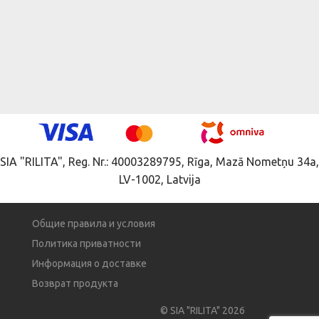
SIA "RILITA", Reg. Nr.: 40003289795, Rīga, Mazā Nometņu 34a,
LV-1002, Latvija
Общие правила и условия
Политика приватности
Информация о доставке
Возврат продукта
© SIA "RILITA" 2026