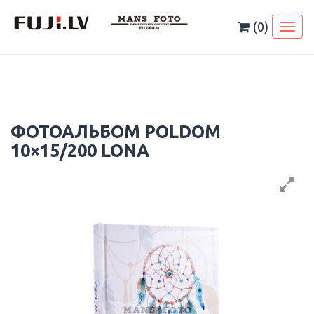
Skip
to
(0)
Toggl
content
naviga
ФОТОАЛЬБОМ POLDOM
10×15/200 LONA