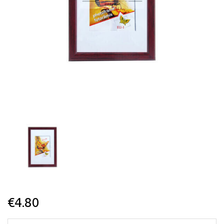
€
4.80