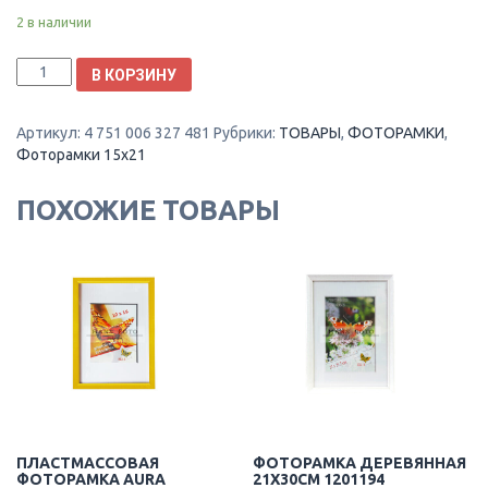
2 в наличии
Количество
В КОРЗИНУ
Фоторамка
пластмассовая
Артикул:
4 751 006 327 481
Рубрики:
ТОВАРЫ
,
ФОТОРАМКИ
,
Aura
Фоторамки 15х21
15x21cm
1303407
ПОХОЖИЕ ТОВАРЫ
ПЛАСТМАССОВАЯ
ФОТОРАМКА ДЕРЕВЯННАЯ
ФОТОРАМКА AURA
21X30CM 1201194