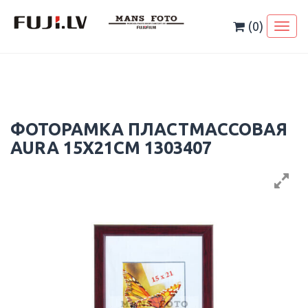
Skip
to
(0)
Toggl
content
naviga
ФОТОРАМКА ПЛАСТМАССОВАЯ
AURA 15X21CM 1303407